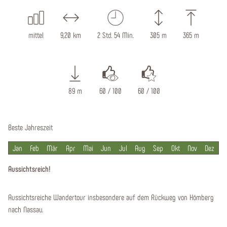
mittel
9,20 km
2 Std. 54 Min.
305 m
365 m
89 m
60 / 100
60 / 100
Beste Jahreszeit
Jan
Feb
Mär
Apr
Mai
Jun
Jul
Aug
Sep
Okt
Nov
Dez
Aussichtsreich!
Aussichtsreiche Wandertour insbesondere auf dem Rückweg von Hömberg
nach Nassau.