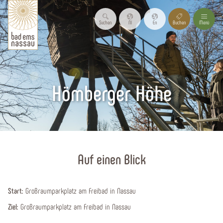
Suchen
Nl
En
Buchen
Menü
Hömberger Höhe
Startseite
Auf einen Blick
Start:
Großraumparkplatz am Freibad in Nassau
Ziel:
Großraumparkplatz am Freibad in Nassau