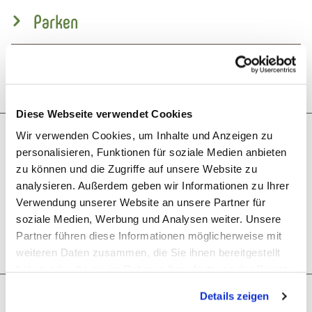
Parken
Öffentliche Verkehrsmittel
Diese Webseite verwendet Cookies
Wir verwenden Cookies, um Inhalte und Anzeigen zu
Was möchtest du als nächstes tun?
personalisieren, Funktionen für soziale Medien anbieten
zu können und die Zugriffe auf unsere Website zu
analysieren. Außerdem geben wir Informationen zu Ihrer
Verwendung unserer Website an unsere Partner für
soziale Medien, Werbung und Analysen weiter. Unsere
Partner führen diese Informationen möglicherweise mit
GPX herunterladen
Anreise planen
PDF erzeugen
weiteren Daten zusammen, die Sie ihnen bereitgestellt
haben oder die sie im Rahmen Ihrer Nutzung der Dienste
gesammelt haben. Sie geben Einwilligung zu unseren
Weitere Touren
Details zeigen
Cookies, wenn Sie unsere Webseite weiterhin nutzen.