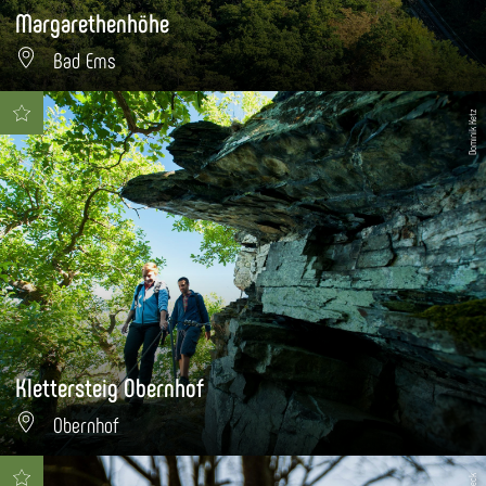
Margarethenhöhe
Bad Ems
Dominik Ketz
Klettersteig Obernhof
Obernhof