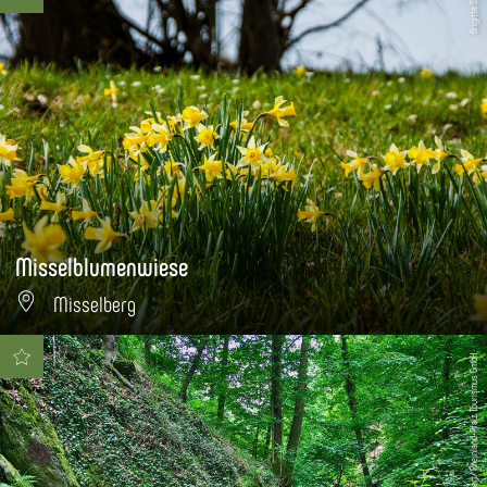
Brigitte Seck
Misselblumenwiese
Misselberg
Holger Bernert/ Rheinland-Pfalz Tourismus GmbH