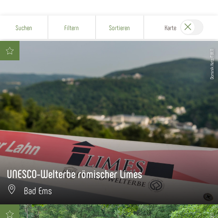
Suchen
Filtern
Sortieren
Karte
Dominik Ketz/TBEN
UNESCO-Welterbe römischer Limes
Bad Ems
TBEN