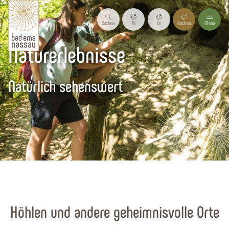
Suchen
Nl
En
Buchen
Menü
Naturerlebnisse
Natürlich sehenswert
Startseite
Urlaubsregion
Sehenswertes
Höhlen und andere geheimnisvolle Orte