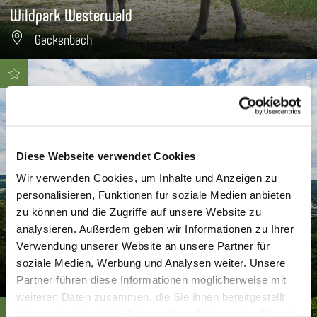
Wildpark Westerwald
Gackenbach
LTV - Paaru Blofield
Diese Webseite verwendet Cookies
Wir verwenden Cookies, um Inhalte und Anzeigen zu
personalisieren, Funktionen für soziale Medien anbieten
zu können und die Zugriffe auf unsere Website zu
analysieren. Außerdem geben wir Informationen zu Ihrer
Verwendung unserer Website an unsere Partner für
Kuxlay
soziale Medien, Werbung und Analysen weiter. Unsere
Dausenau
Partner führen diese Informationen möglicherweise mit
weiteren Daten zusammen, die Sie ihnen bereitgestellt
haben oder die sie im Rahmen Ihrer Nutzung der Dienste
TBEN